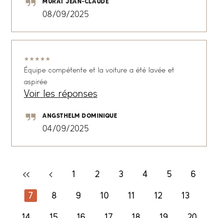
MURAT JEAN-CLAUDE
08/09/2025
★
★
★
★
★
Équipe compétente et la voiture a été lavée et
aspirée
Voir les réponses
ANGSTHELM DOMINIQUE
04/09/2025
1
2
3
4
5
6
7
8
9
10
11
12
13
14
15
16
17
18
19
20