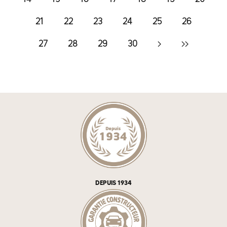
21
22
23
24
25
26
27
28
29
30
DEPUIS 1934