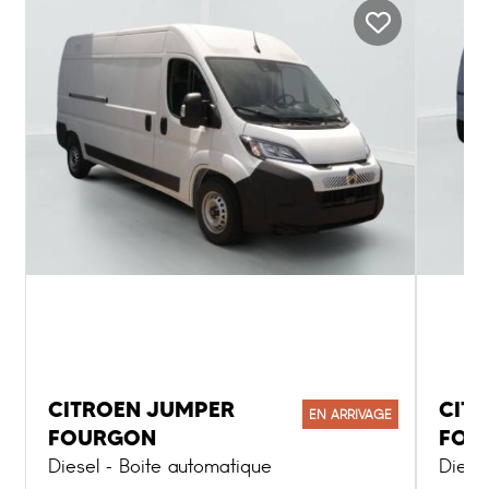
CITROEN JUMPER
CIT
EN ARRIVAGE
FOURGON
FOU
Diesel - Boite automatique
Diese