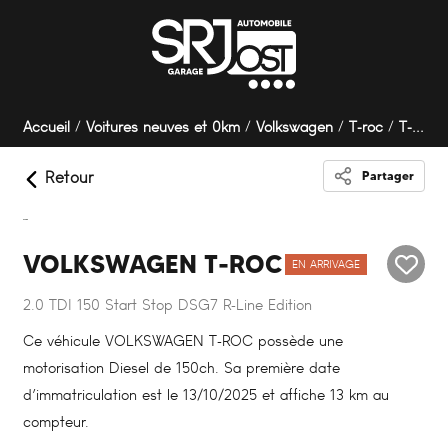
Panneau de gestion des cookies
Accueil
Voitures neuves et 0km
Volkswagen
T-roc
T-ROC 2.0 TDI 150 Start Stop DSG7 R-Line Edition
Retour
Partager
VOLKSWAGEN T-ROC
EN ARRIVAGE
2.0 TDI 150 Start Stop DSG7 R-Line Edition
Ce véhicule VOLKSWAGEN T-ROC possède une
motorisation Diesel de 150ch. Sa première date
d’immatriculation est le 13/10/2025 et affiche 13 km au
compteur.