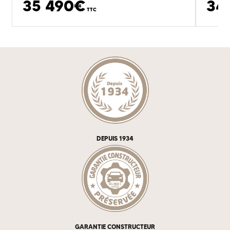
35 490€
34
TTC
DEPUIS 1934
GARANTIE CONSTRUCTEUR