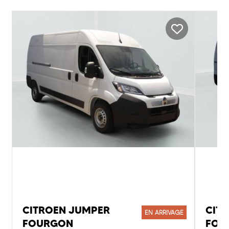
CITROEN JUMPER
CIT
EN ARRIVAGE
FOURGON
FOU