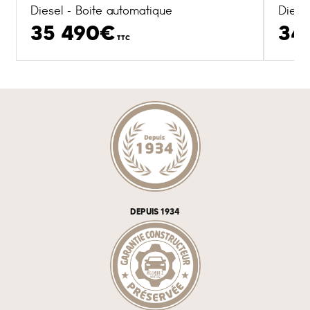
Diesel - Boite automatique
Diese
35 490€
34
TTC
DEPUIS 1934